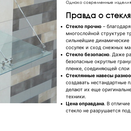
Однако современные изделия
Правда о стекл
Стекло прочно
– благодаря
многослойной структуре т
сильнейшие динамические н
сосулек и сход снежных ма
Стекло безопасно
. Даже р
безопасные округлые грану
пленке, соединяющей слои 
Стеклянные навесы разно
создавать нестандартные п
делают их еще оригинальне
техники.
Цена оправдана
. В отличи
стекло не разрушается под